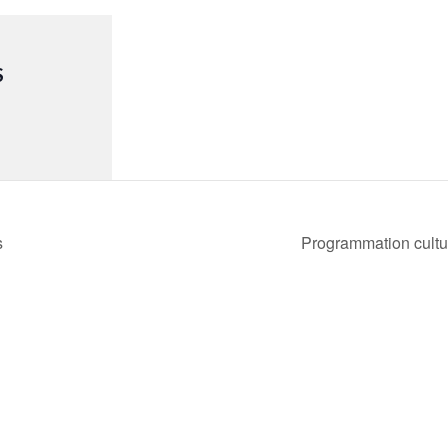
S
s
Programmation cultu