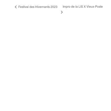
Impro de la LIS X Vieux-Poste
Festival des Hivernants 2023
Accueil
Horaire et tarifs
Attraits
Activités
Nouvelles
À propos
Nous joindre
Emplois
Politique de confidentialité