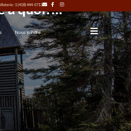
×
e à quoi?…
illeterie : 1 (418) 444-0713
s
Nous joindre