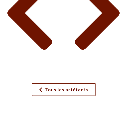
Accueil
Horaire et tarifs
Attraits
Activités
Nouvelles
À propos
Nous joindre
Emplois
Politique de confidentialité
Tous les artéfacts